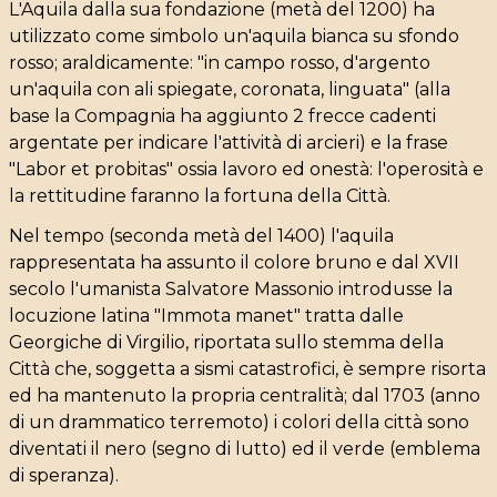
L'Aquila dalla sua fondazione (metà del 1200) ha
utilizzato come simbolo un'aquila bianca su sfondo
rosso; araldicamente: "in campo rosso, d'argento
un'aquila con ali spiegate, coronata, linguata" (alla
base la Compagnia ha aggiunto 2 frecce cadenti
argentate per indicare l'attività di arcieri) e la frase
"Labor et probitas" ossia lavoro ed onestà: l'operosità e
la rettitudine faranno la fortuna della Città.
Nel tempo (seconda metà del 1400) l'aquila
rappresentata ha assunto il colore bruno e dal XVII
secolo l'umanista Salvatore Massonio introdusse la
locuzione latina "Immota manet" tratta dalle
Georgiche di Virgilio, riportata sullo stemma della
Città che, soggetta a sismi catastrofici, è sempre risorta
ed ha mantenuto la propria centralità; dal 1703 (anno
di un drammatico terremoto) i colori della città sono
diventati il nero (segno di lutto) ed il verde (emblema
di speranza).