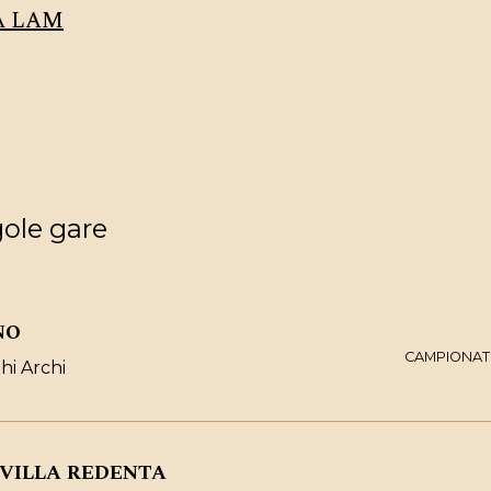
ca LAM
gole gare
NO
CAMPIONATO
hi Archi
 VILLA REDENTA