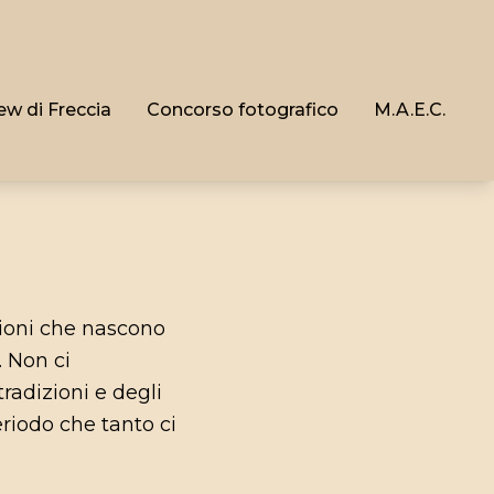
ew di Freccia
Concorso fotografico
M.A.E.C.
izioni che nascono
. Non ci
radizioni e degli
eriodo che tanto ci