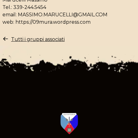
Tel.: 339-244.5454
email:
MASSIMO.MARUCELLI@GMAIL.COM
web:
https://09mura.wordpress.com
Tutti i gruppi associati