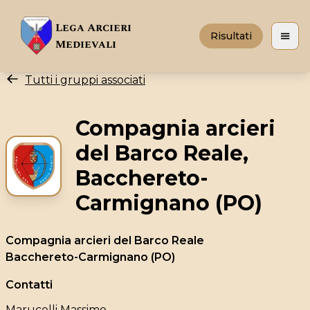
Lega Arcieri
Risultati
Apri 
Medievali
Tutti i gruppi associati
Compagnia arcieri
del Barco Reale,
Bacchereto-
Carmignano (PO)
Compagnia arcieri del Barco Reale
Bacchereto-Carmignano (PO)
Contatti
Marucelli Massimo