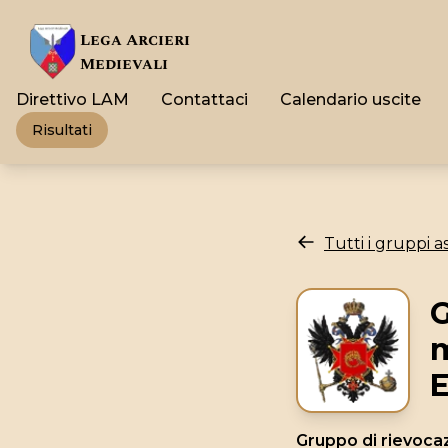
Lega Arcieri
Medievali
Direttivo LAM
Contattaci
Calendario uscite
Risultati
Tutti i gruppi as
G
m
E
Gruppo di rievoca