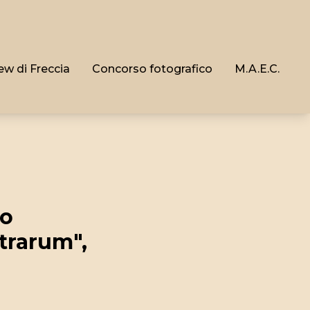
ew di Freccia
Concorso fotografico
M.A.E.C.
co
trarum",