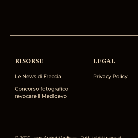
RISORSE
LEGAL
Le News di Freccia
Privacy Policy
Concorso fotografico:
revocare il Medioevo
©
2026
Lega Arcieri Medievali
. Tutti i diritti riservati.