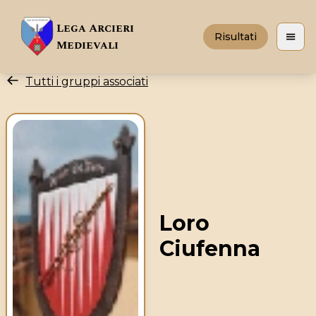
Lega Arcieri
Risultati
Apri 
Medievali
Tutti i gruppi associati
Loro
Ciufenna