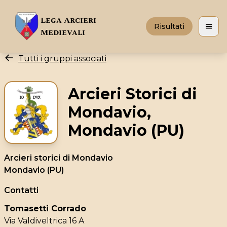
Lega Arcieri
Risultati
Apri 
Medievali
Tutti i gruppi associati
Arcieri Storici di
Mondavio,
Mondavio (PU)
Arcieri storici di Mondavio
Mondavio (PU)
Contatti
Tomasetti Corrado
Via Valdiveltrica 16 A