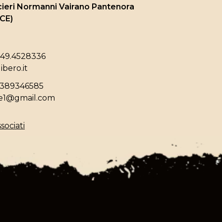
cieri Normanni Vairano Pantenora
(CE)
349.4528336
bero.it
3389346585
ce1@gmail.com
sociati