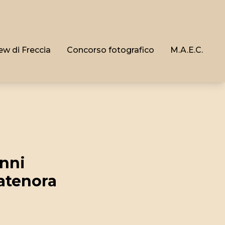
ew di Freccia
Concorso fotografico
M.A.E.C.
anni
atenora