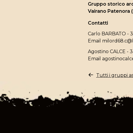
Gruppo storico ar
Vairano Patenora 
Contatti
Carlo BARBATO - 
Email
milord68.c@li
Agostino CALCE - 
Email
agostinocal
Tutti i gruppi as